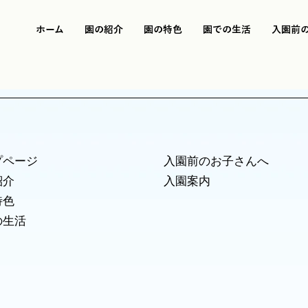
ホーム
園の紹介
園の特色
園での生活
入園前
プページ
入園前のお子さんへ
紹介
入園案内
特色
の生活