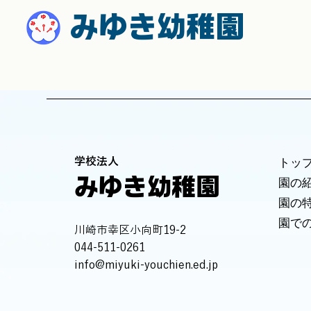
みゆき幼稚園
学校法人
トッ
​みゆき幼稚園
園の
園の
園で
川崎市幸区小向町19-2
044-511-0261
info@miyuki-youchien.ed.jp