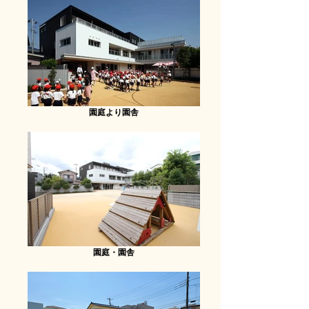
園庭より園舎
園庭・園舎