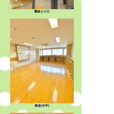
園舎入り口
教室(年中)