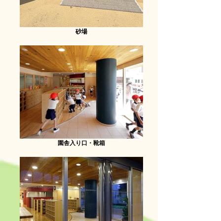
砂場
園舎入り口・靴箱